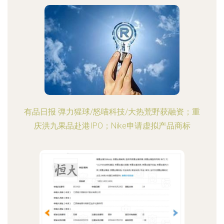
有品日报 弹力猩球/怒喵科技/大热荒野获融资；重
庆洪九果品赴港IPO；Nike申请虚拟产品商标