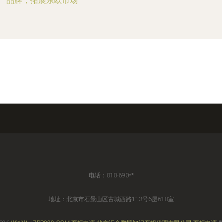
品牌，拓展东欧市场
电话：010-690**
地址：北京市石景山区古城西路113号6层610室