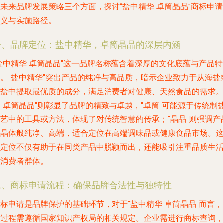
未来品牌发展策略三个方面，探讨“盐中精华 卓筒晶品”商标申
意义与实施路径。
一、品牌定位：盐中精华，卓筒晶品的深层内涵
盐中精华 卓筒晶品"这一品牌名称蕴含着深厚的文化底蕴与产品特
色。"盐中精华"突出产品的纯净与高品质，暗示企业致力于从海盐
井盐中提取最优质的成分，满足消费者对健康、天然食品的需求
"卓筒晶品"则彰显了品牌的精致与卓越，"卓筒"可能源于传统制
工艺中的工具或方法，体现了对传统智慧的传承；"晶品"则强调产
如晶体般纯净、高端，适合定位在高端调味品或健康食品市场。
种定位不仅有助于在同类产品中脱颖而出，还能吸引注重品质生
的消费者群体。
二、商标申请流程：确保品牌合法性与独特性
标申请是品牌保护的基础环节，对于"盐中精华 卓筒晶品"而言
请过程需遵循国家知识产权局的相关规定。企业需进行商标查询