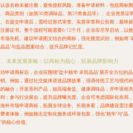
确认该名称未被注册，避免侵权风险。准备申请材料，包括商标
样、商品类别（如第30类调味品、第29类食品等）、企业资质证
等。在提交申请后，需经过形式审查、实质审查和公告期，最终
注册证书。整个流程可能需要6-12个月，企业应尽早启动，以
占市场先机。建议申请图文结合的商标，强化视觉识别，例如将"
筒晶品"与盐晶图案结合，提升品牌记忆度。
三、未来发展策略：以商标为核心，拓展品牌影响力
功申请商标后，企业应围绕"盐中精华 卓筒晶品"展开全方位的
营销。例如，通过社交媒体讲述品牌故事，强调传统工艺与现代
技的融合；开发系列产品，如高端食盐、健康调味品，并申请相
专利；参与行业展会，提升品牌曝光度。企业可考虑国际化布局
在海外市场申请商标，拓展全球业务。长期来看，品牌建设需注
费者体验，例如推出定制化服务或环保包装，强化"精华"与"晶
"的核心价值。