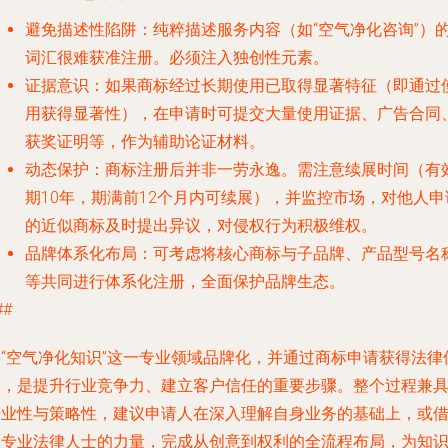
避免描述性陷阱
：纯粹描述服务内容（如“空气净化咨询”）
词汇很难获准注册。必须注入独创性元素。
证据意识
：如果商标经过长期使用已取得显著特征（即通过
用获得显著性），在申请时可提交大量使用证据、广告合同
获奖证明等，作为辅助论证材料。
动态保护
：商标注册后并非一劳永逸。需注意续展时间（有
期10年，期满前12个月内可续展），并监控市场，对他人申
的近似商标及时提出异议，对侵权行为积极维权。
品牌体系化布局
：可考虑将核心商标与子品牌、产品型号名
等共同进行体系化注册，全面保护品牌生态。
##
将“空气净化知识”这一专业领域品牌化，并通过商标申请获得法律
护，是提升行业竞争力、建立客户信任的重要步骤。整个过程兼
专业性与策略性，建议申请人在深入理解自身业务的基础上，或
助专业法律人士的力量，完成从创意到权利的全流程布局，为知