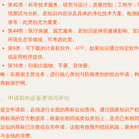
第42类
：科学技术服务、研究与设计；质量控制；工程学；
境测试与分析。若知识内容涉及具体的净化技术方案、检测
准等，此类别尤为重要。
第44类
：医疗保健、园艺服务。若知识延伸至健康影响、室
环境生态等领域，可考虑此类。
第9类
：可下载的计算机软件、APP。如果知识通过特定软件
或应用程序提供。
第16类
：印刷出版物、手册、宣传册。
策略
：应根据主营业务，进行核心类别与防御类别的组合申请，
建商标保护网。
二、 申请前的必备查询与评估
在提交申请前，必须进行全面的商标近似查询。通过国家知识产
局商标局的官方数据库，检索在相同或类似类别上，是否已有相
或近似的商标已注册或在先申请。这能有效预判驳回风险，避免
间与金钱的浪费。