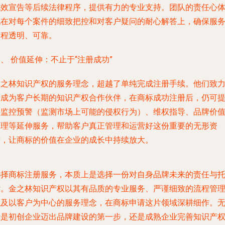
无效宣告等后续法律程序，提供有力的专业支持。团队的责任心
现在对每个案件的细致把控和对客户疑问的耐心解答上，确保服
过程透明、可靠。
、 价值延伸：不止于“注册成功”
金之林知识产权的服务理念，超越了单纯完成注册手续。他们致
于成为客户长期的知识产权合作伙伴，在商标成功注册后，仍可
供监控预警（监测市场上可能的侵权行为）、维权指导、品牌价
管理等延伸服务，帮助客户真正管理和运营好这份重要的无形资
产，让商标的价值在企业的成长中持续放大。
选择商标注册服务，本质上是选择一份对自身品牌未来的责任与
付。金之林知识产权以其有品质的专业服务、严谨细致的流程管
以及以客户为中心的服务理念，在商标申请这片领域深耕细作。
论是初创企业迈出品牌建设的第一步，还是成熟企业完善知识产